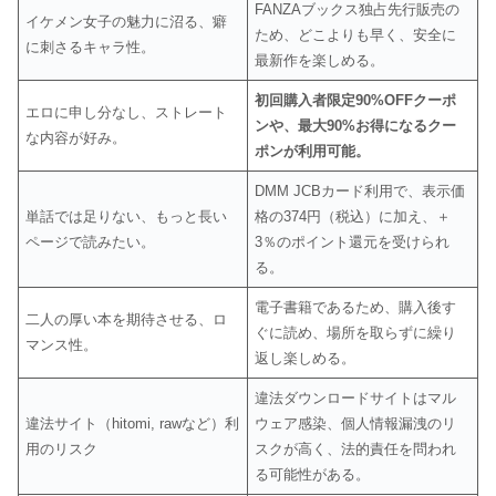
FANZAブックス独占先行販売の
イケメン女子の魅力に沼る、癖
ため、どこよりも早く、安全に
に刺さるキャラ性。
最新作を楽しめる。
初回購入者限定90%OFFクーポ
エロに申し分なし、ストレート
ンや、最大90%お得になるクー
な内容が好み。
ポンが利用可能。
DMM JCBカード利用で、表示価
単話では足りない、もっと長い
格の374円（税込）に加え、＋
ページで読みたい。
3％のポイント還元を受けられ
る。
電子書籍であるため、購入後す
二人の厚い本を期待させる、ロ
ぐに読め、場所を取らずに繰り
マンス性。
返し楽しめる。
違法ダウンロードサイトはマル
違法サイト（hitomi, rawなど）利
ウェア感染、個人情報漏洩のリ
用のリスク
スクが高く、法的責任を問われ
る可能性がある。