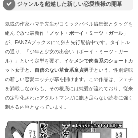
ジャンルを超越した新しい恋愛模様の開幕
気鋭の作家ハマチ先生がコミックバベル編集部とタッグを
組んで放つ最新作「
ノット・ボーイ・ミーツ・ガール
」
が、FANZAブックスにて独占先行配信中です。タイトル
の通り、「少年と少女の出会い（ボーイ・ミーツ・ガー
ル）」という定型を覆す、
イケメンで肉食系のショートカ
ット女子と、自信のない草食系童貞男子
という、性別逆転
の新しい恋愛エッチが幕を開けます。この作品は、フェチ
を満載しながらも、その根底には純愛が流れており、従来
の定型化されたアダルトマンガに飽き足らない読者に強く
刺さる内容となっています。