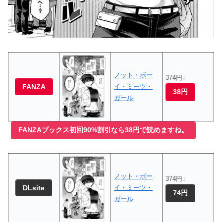
ノット・ボー
374円↓
FANZA
イ・ミーツ・
38円
ガール
FANZAブックス初回90%割引なら38円で読めますね。
ノット・ボー
374円↓
DLsite
イ・ミーツ・
74円
ガール