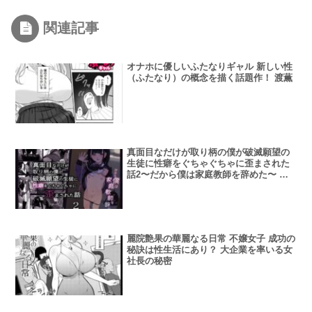
関連記事
オナホに優しいふたなりギャル 新しい性
（ふたなり）の概念を描く話題作！ 渡薫
真面目なだけが取り柄の僕が破滅願望の
生徒に性癖をぐちゃぐちゃに歪まされた
話2〜だから僕は家庭教師を辞めた〜 ト
ラウマとなった教え子の再登場とインモ
ラルな誘惑
麗院艶果の華麗なる日常 不嬢女子 成功の
秘訣は性生活にあり？ 大企業を率いる女
社長の秘密