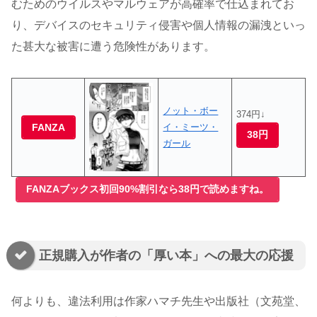
むためのウイルスやマルウェアが高確率で仕込まれてお
り、デバイスのセキュリティ侵害や個人情報の漏洩といっ
た甚大な被害に遭う危険性があります。
ノット・ボー
374円↓
FANZA
イ・ミーツ・
38円
ガール
FANZAブックス初回90%割引なら38円で読めますね。
正規購入が作者の「厚い本」への最大の応援
何よりも、違法利用は作家ハマチ先生や出版社（文苑堂、