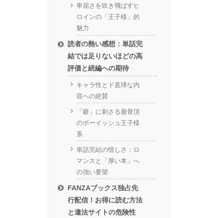
卑屈さを吹き飛ばすヒ
ロインの「王子様」的
魅力
読者の熱い感想：単話完
結では足りないほどの高
評価と続編への期待
キャラ性とド直球な内
容への絶賛
「癖」に刺さる最骨頂
のボーイッシュ王子様
系
単話完結の惜しさ：ロ
マンスと「厚い本」へ
の強い要望
FANZAブックス独占先
行配信！お得に読む方法
と違法サイトの危険性